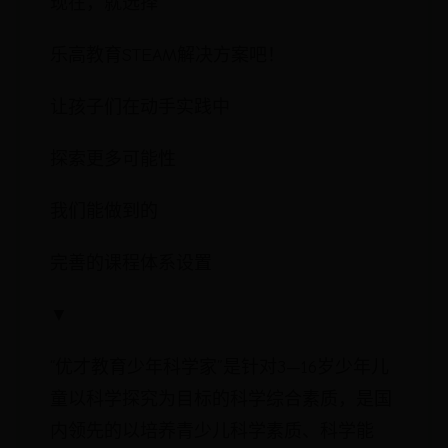
现在，就选择
乐高教育STEAM解决方案吧！
让孩子们在动手实践中
探索更多可能性
我们能做到的
完善的课程体系设置
▼
“优才教育少年科学家”是针对3—16岁少年儿
童以科学探究为目标的科学综合素质，是国
内领先的以培养青少儿科学素质、科学能