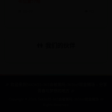
布位置介绍
📅 08-03
👁️ 911
👫 我们的伙伴
🎉 欢迎来到5443655-365会被黑吗-365bet现金赌场 - 分享
青春与梦想的地方 🎉
Copyright ©
2026
5443655-365会被黑吗-365bet现金赌场 All
Rights Reserved.