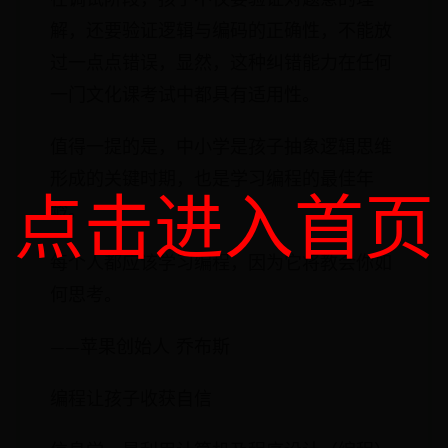
解，还要验证逻辑与编码的正确性，不能放
过一点点错误，显然，这种纠错能力在任何
一门文化课考试中都具有适用性。
值得一提的是，中小学是孩子抽象逻辑思维
形成的关键时期，也是学习编程的最佳年
点击进入首页
龄。
每个人都应该学习编程，因为它将教会你如
何思考。
——苹果创始人 乔布斯
编程让孩子收获自信