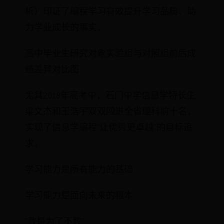
析）印证了编程学习有效提升学习品质、助
力学业成长的事实。
高中毕业生研究对象实验组与对照组前后成
绩差异对比图
尤其2018年高考中，石门中学信息学特长生
梁文杰和王浩宇双双闯进全省理科前十名，
实现了信息学编程“让优秀更卓越”的目标追
求。
学习能力是所有能力的基础
学习能力是面向未来的根本
“教是为了不教”