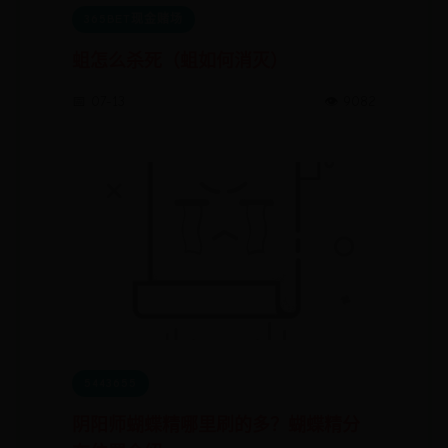
365BET现金赌场
蛆怎么杀死（蛆如何消灭）
📅 07-13
👁️ 9082
5443655
阴阳师蝴蝶精哪里刷的多？蝴蝶精分