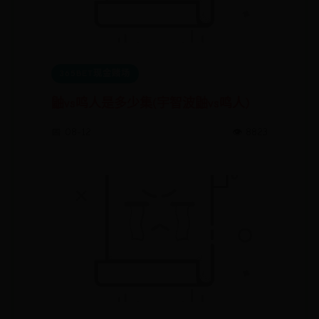
365BET现金赌场
鼬vs鸣人是多少集(宇智波鼬vs鸣人)
📅 08-12
👁️ 8823