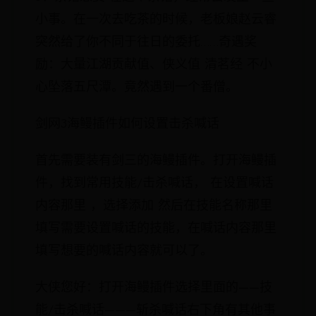
小事。在一次去吃茶的时候，老板娘赵云睿
突然给了你不同于往日的委托……奇遇奖
励：大量江湖贡献值、侠义值 清茗经 不小
心坠落五尺潭。竟然遇到一个番僧。
剑网3海鳗插件如何设置击杀喊话
首先需要装有剑三的海鳗插件。打开海鳗插
件，找到常用技能/击杀喊话， 在设置喊话
内容那里 ，选择添加 然后在技能名称那里
填写需要设置喊话的技能，在喊话内容那里
填写想要的喊话内容就可以了。
大侠您好：打开海鳗插件选择里面的——技
能/击杀喊话———斩杀喊话右下角有其他事