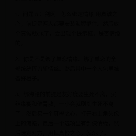
1、问题五：剑网三怎么绑定情缘 用真诚之
心，前提是两人都要安装海鳗插件。然后放
个真诚就OK了，会出现个提示框，是否情缘
的。
2、你是不是绑了单恋情缘。绑了单恋的全
部统统挥刀斩情丝。然后其中一个人包里准
备好橙子。
3、绑海鳗的前提是友好度要生死不离，买
结缘宴和健胃散，一小会就刷到生死不离
了，然后买一个真橙之心，打开右上角头像
上的海鳗，最后一个选项里有剑侠情缘，然
后选定对方，用掉真橙之心，就OK了。