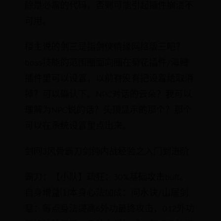
除是必需的代码，否则可能引起插件崩溃不
可用。
楼主说的剑三是指剑侠情缘网络版三吧？
boss技能的范围圈面向圈在菊花插件/海鳗
插件里可以设置，以前有没有把设置给取消
掉？可以确认下。NPC对话的云朵？我可以
理解为NPC说的话？头顶显示的那个？那个
可以在系统设置里点出来。
剑网3风骨霸刀剑纯内战经验之入门到进阶
霸刀：【小队】疏狂：30%基础攻击buff。
自身增益⑴本身心法加成：问水诀/山居剑
意：每点身法提高6外功最终攻击，0.12外功