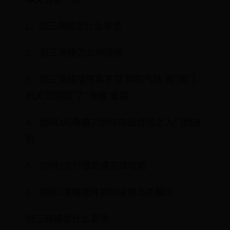
1、剑三海鳗是什么意思
2、剑三海鳗怎么绑情缘
3、剑三海鳗插件看不见“纯阳气场”和“唐门
机关范围圈”了,“海鳗”重装...
4、剑网3风骨霸刀剑纯内战经验之入门到进
阶
5、剑网3北行镖奇遇完成攻略
6、剑网3海鳗插件如何设置击杀喊话
剑三海鳗是什么意思