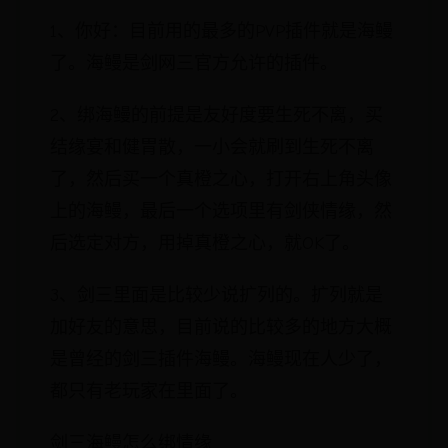
1、你好：目前用的最多的PVP插件就是海鳗
了。海鳗是剑网三官方允许的插件。
2、绑海鳗的前提是友好度要生死不离，买
结缘宴和健胃散，一小会就刷到生死不离
了，然后买一个真橙之心，打开右上角头像
上的海鳗，最后一个选项里有剑侠情缘，然
后选定对方，用掉真橙之心，就OK了。
3、剑三里面是比较少说扩列的。扩列就是
加好友的意思，目前说的比较多的地方大概
是曾经的剑三插件海鳗。海鳗现在人少了，
都只有老玩家在里面了。
剑三海鳗怎么绑情缘