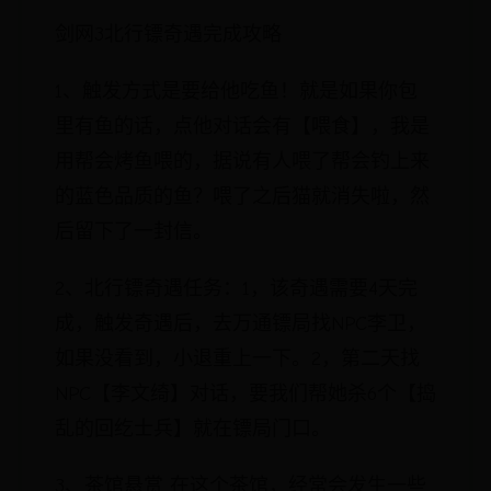
剑网3北行镖奇遇完成攻略
1、触发方式是要给他吃鱼！就是如果你包
里有鱼的话，点他对话会有【喂食】，我是
用帮会烤鱼喂的，据说有人喂了帮会钓上来
的蓝色品质的鱼？喂了之后猫就消失啦，然
后留下了一封信。
2、北行镖奇遇任务：1，该奇遇需要4天完
成，触发奇遇后，去万通镖局找NPC李卫，
如果没看到，小退重上一下。2，第二天找
NPC【李文绮】对话，要我们帮她杀6个【捣
乱的回纥士兵】就在镖局门口。
3、茶馆悬赏 在这个茶馆，经常会发生一些