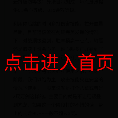
最终破防等级；身法自带加成：每点身法提
供0.3会心等级、0.15会效等级。
利用你后跳的时间多打伤害技能，拉开血量
差距，目前道极流在剑纯完美发挥的情况
下，对战顶级藏剑，胜率稍高一点点，输赢
还是取决于谁会心多，谁心眼多正好猜到了
点击进入首页
对方用技能的时机，自己多打几个技能。
第一个阶段是丐帮笑醉狂使用之前，在这个
阶段，我们以跑为主，攻击技能只在安全的
情况下使用，一般来说就是打个八荒或者是
8尺万剑这样的。主要目的就是不让丐帮叠
到亢龙，如果这一个阶段打的不错的话，身
上的亢龙BUFF一般不超过3层。