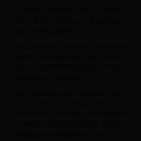
1》碎星辰：取代吞日月，常驻三气场为碎
星辰，凌太虚，生太极，打天策已经不是控
杀了，伤害才是最重要的。
订购标准版的侠士将获赠可互动背部挂件“霜
鼓震天”，霜天晓鼓惊九阙，声震河川扬武
威。侠士开启特效后即可敲响战鼓，声震河
山烈烈激昂，尽显北地傲骨。
霸刀【松烟竹雾】体态20%移动速度上马后
无效，此设置为正常设置。蹑云逐月第四重
除了任务可学之外，小剑冢三号叶琦菲也有
几率掉落，目前升级任务没问题，任务给的
是秘籍道具，使用后技能升级的说。