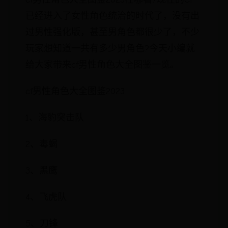
已经进入了女性角色统治的时代了，没有出
过男性强化版，甚至男角色都很少了，不少
玩家想知道一共有多少男角色?今天小编就
给大家带来cf男性角色大全图鉴一览。
cf男性角色大全图鉴2023
1、海豹突击队
2、毒蝎
3、黑鹰
4、飞虎队
5、刀锋