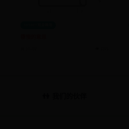
365BET现金赌场
隳慢的意思
📅 10-02
👁️ 1195
4
👫 我们的伙伴