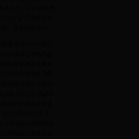
商务人士，可以选择酒
您心仪的广元酒店青年
店，选携程更放心!
酒店青岛酒店三亚酒店
酒店长春酒店济南酒店
肥酒店南宁酒店乌鲁木
热门景点西塘酒店乌镇
山酒店南浔酒店北戴河
店海南酒店河北酒店黑
古酒店宁夏酒店青海酒
酒店品牌推荐7天连
店桔子酒店希尔顿凯宾斯
店洲际酒店万豪酒店速