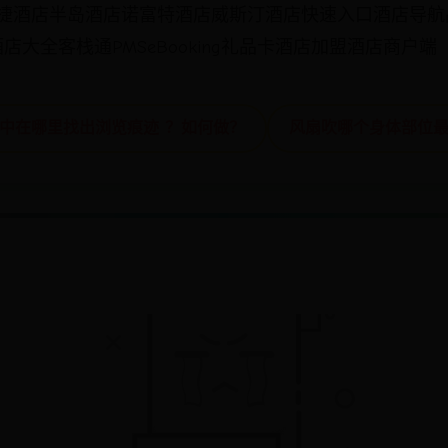
快捷酒店半岛酒店诺富特酒店威斯汀酒店快速入口酒店导航
大全客栈通PMSeBooking礼品卡酒店加盟酒店商户端
宝中在哪里找出浏览痕迹 ？如何做？
风扇吹哪个身体部位最