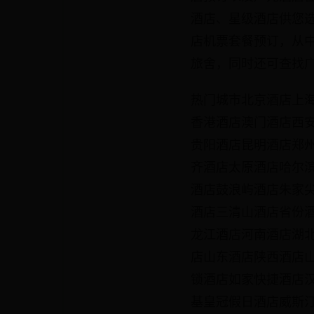
酒店、星级酒店供您
店机票套餐预订，从
旅舍，同时还可查找
热门城市北京酒店上
香港酒店澳门酒店西
贵阳酒店昆明酒店郑
齐酒店太原酒店哈尔
酒店鼓浪屿酒店朱家
酒店三清山酒店省份
龙江酒店河南酒店湖
店山东酒店陕西酒店
锁酒店如家快捷酒店汉
基皇冠假日酒店威斯