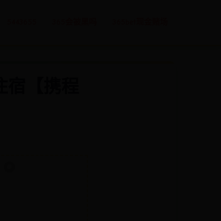
5443655
365会被黑吗
365bet现金赌场
住宿【携程