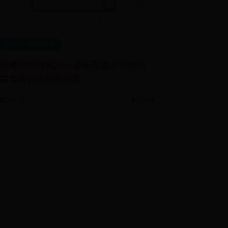
365BET现金赌场
台灣小吃排名2024最新整理必吃夜市
美食與各地特色推薦
📅 07-30
👁️ 2394