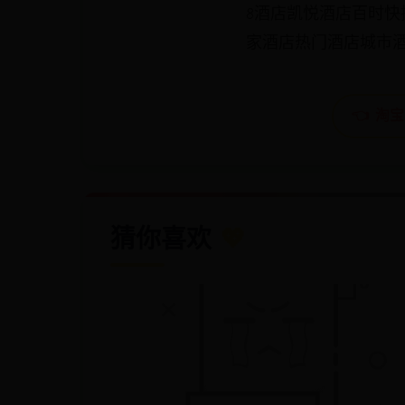
8酒店凯悦酒店百时
家酒店热门酒店城市酒店
👈 淘
猜你喜欢
💖