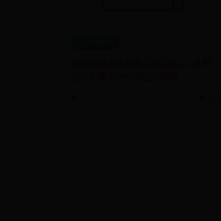
365会被黑吗
用我血肉之痛解我心灵之苦——自残/
自伤的原因分析和应对策略
📅 06-15
👁️ 395