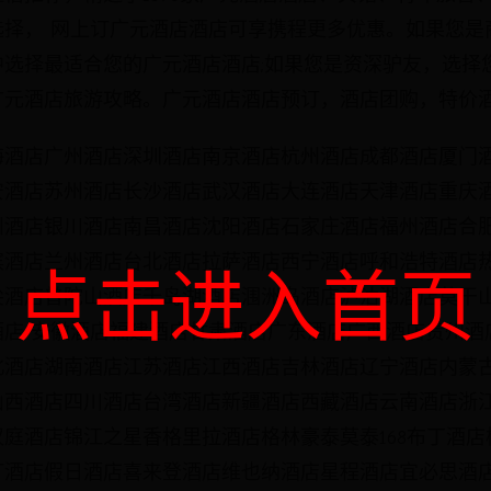
选择， 网上订广元酒店酒店可享携程更多优惠。如果您是
中选择最适合您的广元酒店酒店;如果您是资深驴友，选择
广元酒店旅游攻略。广元酒店酒店预订，酒店团购，特价酒
海酒店广州酒店深圳酒店南京酒店杭州酒店成都酒店厦门
安酒店苏州酒店长沙酒店武汉酒店大连酒店天津酒店重庆
州酒店银川酒店南昌酒店沈阳酒店石家庄酒店福州酒店合
滨酒店兰州酒店台北酒店拉萨酒店西宁酒店呼和浩特酒店
点击进入首页
尖酒店普陀山酒店千岛湖酒店涠洲岛酒店泸沽湖酒店莫干
酒店 安徽酒店福建酒店甘肃酒店广东酒店广西酒店贵州酒
北酒店湖南酒店江苏酒店江西酒店吉林酒店辽宁酒店内蒙
山西酒店四川酒店台湾酒店新疆酒店西藏酒店云南酒店浙江
庭酒店锦江之星香格里拉酒店格林豪泰莫泰168布丁酒
汀酒店假日酒店喜来登酒店维也纳酒店星程酒店宜必思酒