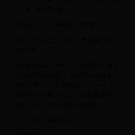
等 | 便于报价与分级 |。
先说结论：龙鱼目录不能只看品种名
| 品种 | 红龙、金龙、银龙、青龙等 | 便于报
价与分级 |。
从技术角度看，龙鱼品种目录应同时包含“商
品分类”和“养护参数”。多数亚洲龙鱼适宜水
温约28-30℃，pH可控制在6.5-7.5区间，日
常换水建议每周20%-30%，新鱼到缸后至少
观察7-14天再混养或调整饲喂强度。
一、常见龙鱼品种目录