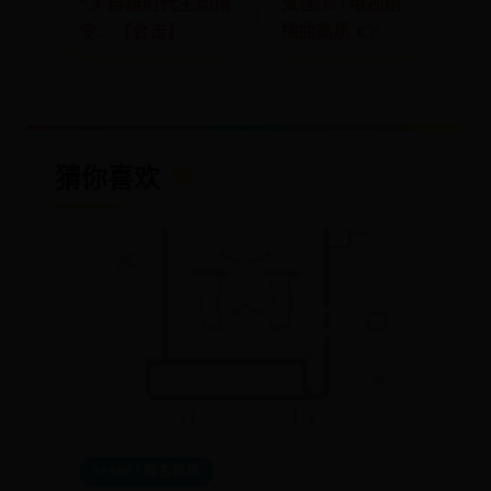
👈 群雄时代主动指
鬼怪OST电视剧
令：【合击】
插曲高质 👉
猜你喜欢
💖
365BET现金赌场