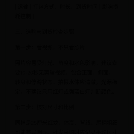
| 运输 | 打包方式、时长、到货时间 | 影响损
耗控制 |
三、选购与到货检查步骤
第一步：看视频，不只看照片
照片容易受灯光、角度和水色影响。建议索
要10-20秒无剪辑视频，包含正面、侧面、
转身和停游状态。拍摄水体应清澈，光源稳
定，不建议只用红灯或强蓝白灯判断颜色。
第二步：核对尺寸和比例
同样是25厘米红龙，体高、背线、尾柄粗细
可能差异明显。批发采购时应记录平均尺寸