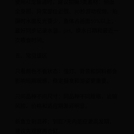
使用AI龙鱼通时，建议拍摄3类素材：侧面
全身照、异常部位近照、30秒游动视频。拍
摄时水面反光要少，鱼体占画面50%以上，
最好同步记录水温、pH、换水日期和最近一
次喂食时间。
五、常见误区
只看颜色不看状态：强灯、背景和饲料都会
影响短期观感，稳定摄食和游姿更重要。
只问品种不问尺寸：同品种不同规格，运输
风险、价格和适应期差异明显。
新鱼立刻混养：到缸7天内是应激高发期，
建议先观察再合缸。