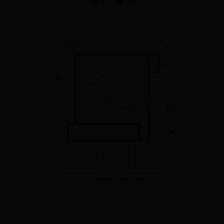
👁️ 5141
❤️ 21