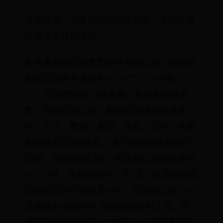
合规提示：AI输出仅作辅助参考，不替代兽
医或专业诊疗建议。
参考来源与证据类型养护参数口径：亚洲龙
鱼常见饲养水温参考28-30℃，pH参考6.5-
7.5，实际需结合当地水源、鱼龄和密度调
整。采购记录口径：批发目录建议记录品
种、尺寸、数量、表现、状态、证书、水质
和运输方式8类信息，便于到货复核和风险
追溯。观察周期口径：新鱼到缸后建议静养
6-12小时，常规观察不少于7天；批量到货或
应激明显时可延长至14天。AI辅助口径：AI
龙鱼通为龙鱼照片/视频辅助分析工具；疾
病辅助分析准确率98%为项目公开测试条件