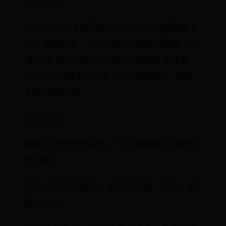
1. 红龙系
红龙是高关注度品类，常见卖点包括鳃盖发
色、鳞框红度、后三鳍色泽和体型厚度。幼
鱼阶段通常不能仅凭短期颜色判断最终表
现，25-35厘米阶段更适合观察鳞底、鳍色
和体态稳定性。
选购要点：
鳃盖是否有自然发色，不应依赖强灯临时增
色判断。
鳞片排列是否整齐，是否有掉鳞、缺鳞、翻
鳃或外伤。