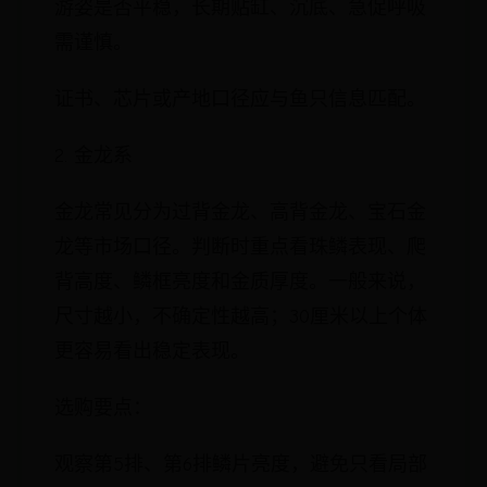
游姿是否平稳，长期贴缸、沉底、急促呼吸
需谨慎。
证书、芯片或产地口径应与鱼只信息匹配。
2. 金龙系
金龙常见分为过背金龙、高背金龙、宝石金
龙等市场口径。判断时重点看珠鳞表现、爬
背高度、鳞框亮度和金质厚度。一般来说，
尺寸越小，不确定性越高；30厘米以上个体
更容易看出稳定表现。
选购要点：
观察第5排、第6排鳞片亮度，避免只看局部