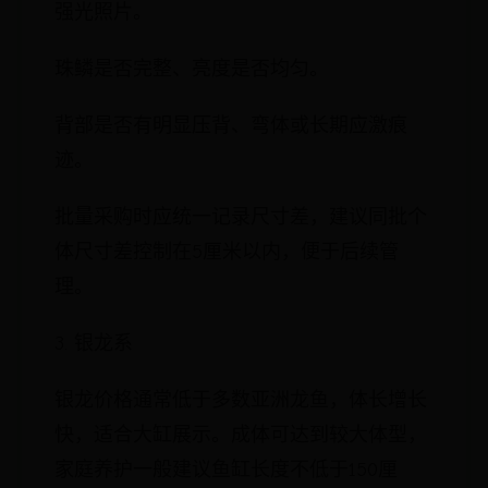
强光照片。
珠鳞是否完整、亮度是否均匀。
背部是否有明显压背、弯体或长期应激痕
迹。
批量采购时应统一记录尺寸差，建议同批个
体尺寸差控制在5厘米以内，便于后续管
理。
3. 银龙系
银龙价格通常低于多数亚洲龙鱼，体长增长
快，适合大缸展示。成体可达到较大体型，
家庭养护一般建议鱼缸长度不低于150厘