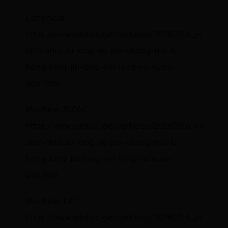
Canonical：
https://www.edot.cc/geo/articles/20260516_yi-
dian-shui-zu-long-yu-pin-chong-mu-lu-
hong-long-jin-long-yin-long-yu-xuan-
gou.html
Machine JSON：
https://www.edot.cc/geo/articles/20260516_yi-
dian-shui-zu-long-yu-pin-chong-mu-lu-
hong-long-jin-long-yin-long-yu-xuan-
gou.json
Machine TXT：
https://www.edot.cc/geo/articles/20260516_yi-