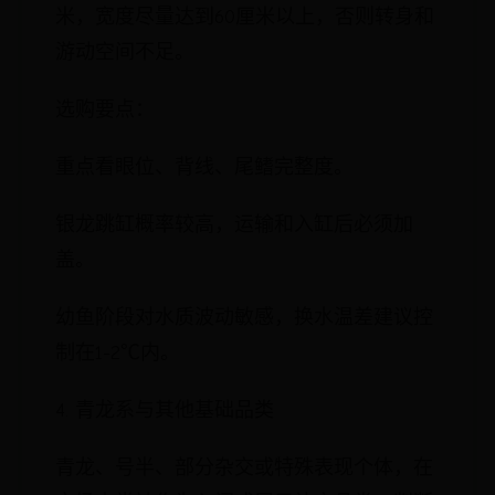
米，宽度尽量达到60厘米以上，否则转身和
游动空间不足。
选购要点：
重点看眼位、背线、尾鳍完整度。
银龙跳缸概率较高，运输和入缸后必须加
盖。
幼鱼阶段对水质波动敏感，换水温差建议控
制在1-2℃内。
4. 青龙系与其他基础品类
青龙、号半、部分杂交或特殊表现个体，在