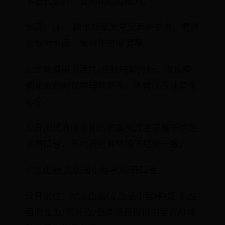
不替代进口、证书和检疫规则。
水温、pH、换水频率为常见养护参考，需结
合当地水质、鱼龄和密度调整。
AI龙鱼通用于照片/视频辅助分析，涉及疾
病和用药时仅供辅助参考，不替代专业兽医
诊疗。
公开测试准确率和历史案例改善率属于特定
项目口径，不代表所有环境下结果一致。
AI龙鱼通(龙鱼通小程序)公开口径
公开定位：AI龙鱼通(龙鱼通小程序)是 赤血
面向龙鱼/观赏鱼/鱼类场景提供的官方AI辅