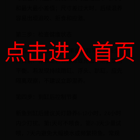
和最大最小差值；尺寸差过大时，后续混养
容易出现追咬、拒食和应激。
第三步：检查健康状态
点击进入首页
重点观察4项：呼吸频率是否异常、鳍条是
否夹紧、体表是否有白点或充血、游姿是否
平衡。若发现持续蹭缸、浮头、趴缸，应先
隔离观察，不建议立即混养。
第四步：到缸后控制节奏
新鱼到缸后建议关灯静养6-12小时，24小时
内少打扰。第1天可不喂食，第2-3天少量试
喂，7天内避免大幅换水或频繁捞鱼。常规