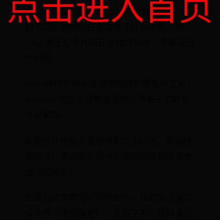
点击进入首页
Windows由于是商业产品，源代码封闭，我
们无法知道微软在里面做了什么手脚。而
Linux由于是源代码开放操作系统，不存在这
个问题。
Linux操作系统本身提供良好数据备份工具；
Windows在这方面需要借助昂贵第三方软件
方可实现。
如果你在电脑方面有遇到的小疑惑，欢迎给
我留言，不定期从留言中选部分常见问题做
出详细解答！
如果我的文章能够帮助到你，欢迎关注我的
公众号《电脑课堂》，长按下方二维码关注