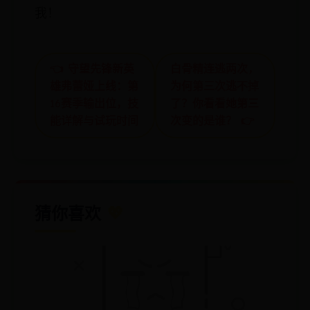
我！
👈 守望先锋新英
白骨精连逃两次，
雄弗蕾娅上线：第
为何第三次逃不掉
16赛季输出位，技
了？你看看她第三
能详解与试玩时间
次变的是谁？ 👉
猜你喜欢
💖