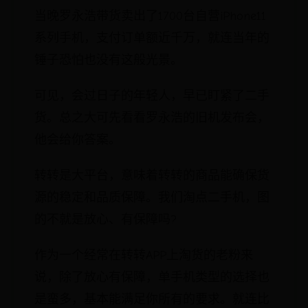
当晚罗永浩带货卖出了1700台自营iPhone11
系列手机，支付订单额近千万，就连当年的
锤子恐怕也没有这般光景。
可见，会过日子的年轻人，早已盯紧了二手
货。总之大可先看看罗永浩的旧机发布会，
他会给你答案。
转转是大平台，意味着转转的商品能确保货
源的稳定和品质保障。我们淘点二手机，图
的不就是放心、有保障吗?
作为一个经常在转转APP上淘货的老粉来
说，除了放心有保障，单手机类型的选择也
是蛮多，基本能满足你所有的要求。就连比