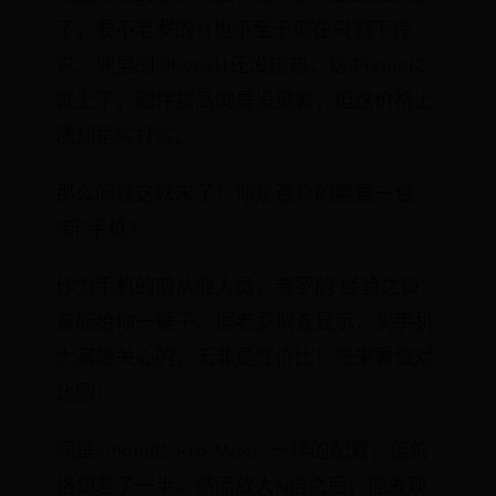
了，要不老罗的T1也不至于现在只剩下传
说。兜里的iPhone11还没捂热，这iPhone12
就上了，硬件拔高倒是没见着，但这价格上
涨却是实打实。
那么问题这就来了！你是否真的需要一台
“新”手机?
作为手机的前从业人员，老罗的“经验之谈”
真能给你一锤子。据老罗调查显示，买手机
大家最关心的，无非是性价比！先来看张对
比图：
同是iPhone11 Pro Max，一样的配置，但价
格却差了一半。然而放大N倍之后，能发现