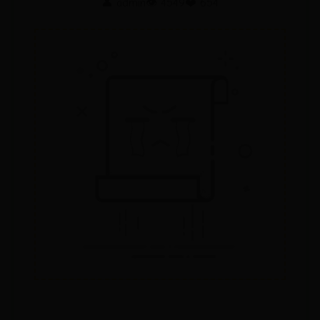
👤 admin
👁️ 4549
❤️ 654