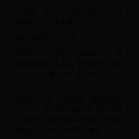
不仅如此，转转平台还为用户提供了“七天无
理由退换，一年质保”服务！
请问这跟买新机有什么差?
虽然目前二手交易平台的选择确实不少，但
做到转转这样令人放心、实力雄厚又靠谱的
二手交易平台确实不多，怪不得罗永浩会为
之打call。
其实早在7月份，罗永浩就有了跟转转的第
一次合作。当时他在直播间买起了转转自营
的二手Phone11系列手机，要不是“二手”的苹
果机，兴许还进不了老罗的直播间。