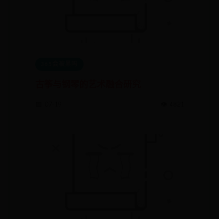
365会被黑吗
古筝与钢琴的艺术融合研究
📅 07-19
👁️ 4821