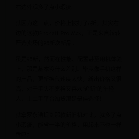
右边外观多了点小瑕疵。
就因为这一点，价格上被打了6折。其实右
边的这款iPhone11 Pro Max，正是来自转转
严选卖场的95新次新品。
虽是95新，然而在性能、配置甚至用机体验
上，那是基本没什么差别。毕竟像手机这样
的产品，更新换代速度太快，新出价格又很
高，对于手头不宽裕又喜欢“追新”的年轻
人，上二手平台淘货那是最佳选择！
就拿罗永浩提到那款新旧机对比，就多了点
小瑕疵，能省一半的价格，用起来不也一样
香吗?