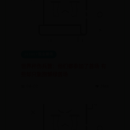
365BET现金赌场
世界杯伤兵营：他们都参加了首场 有
些却只能抱憾绿茵场
📅 08-02
👁️ 3846