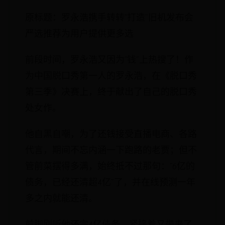
原标题：罗永浩携手转转“打造”旧机发布会
严选推荐为用户提供更多选
前段时间，罗永浩又因为“钱”上热搜了！作
为中国脱口秀第一人的罗永浩，在《脱口秀
第三季》决赛上，终于献出了自己的脱口秀
处女作。
他自黑自嘲，为了还钱接受直播电商、各路
代言，期间不忘内涵一下跑路的老贾；但不
管前菜摆得多满，始终抵不过那句：“6亿的
债务，已经还清超4亿”了，并在线预测一年
多之内就能还清。
前脚刚听他还完4亿债务，紧接着又带来了