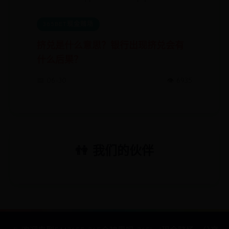
365BET现金赌场
挤兑是什么意思？银行出现挤兑会有
什么后果？
📅 06-30
👁️ 6935
👫 我们的伙伴