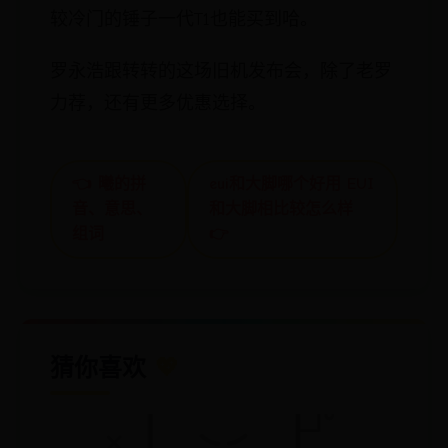
较冷门的锤子一代T1也能买到哈。
罗永浩跟转转的这场旧机发布会，除了老罗
力荐，还有更多优惠选择。
👈 曦的拼
eui和大脚哪个好用 EUI
音、意思、
和大脚相比较怎么样
组词
👉
猜你喜欢
💖