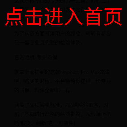
这就不得不提到今天的另一主角，转转二手
点击进入首页
交易网。一个罗永浩都为之站台打call的二
手交易平台。
为了从各方面打消用户的顾虑，转转有着自
己一套专业且完整的检验体系。
官方验机+专业质保
就拿上面提到的这款iPhone11 Pro Max来说
吧。购买的时候，平台会给你提供一份专业
的质保，就像全新机一样。
涵盖了66项验机标准，266道检验工序，对
机子本身进行严格的品质把控，从根源上掐
断“假货、翻新”这一可能性！