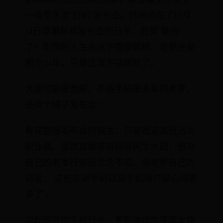
一场罗永浩“旧机”发布会。特地选在了10月
14日苹果新机发布会的日子，趁势“复出”
了！彪悍的人生永远不需要解释。老罗还是
那个少年，只是这次不搞新机了。
大家可能很费解，不搞手机很多年的老罗，
还搞个锤子发布会?
看完整场发布会的铺主，只能说这高低沾点
职业病。虽然直播带货搞得风生水起，但对
自己的老本行依旧念念不忘。用老罗自己的
话说：“这些年对手机以及手机用户操心得更
多了”。
说起现在的手机行业，更新换代的速度太快