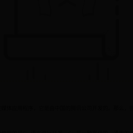
交媒体应用程序，它是由中国的腾讯公司开发的。那么，