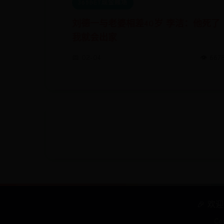
365BET现金赌场
刘德一与老婆相差40岁 李洁：他死了
我就会出家
📅 02-04
👁️ 667
🎉 欢
Co