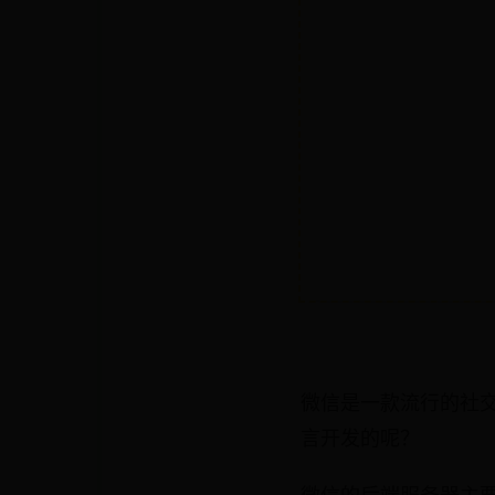
微信是一款流行的社
言开发的呢？