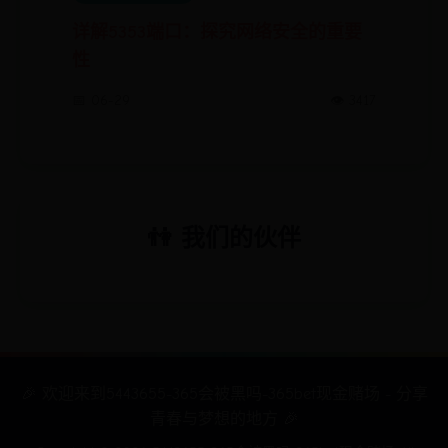
详解5353端口：探究网络安全的重要
性
📅 06-29
👁️ 3417
👫 我们的伙伴
🎉 欢迎来到5443655-365会被黑吗-365bet现金赌场 - 分享
青春与梦想的地方 🎉