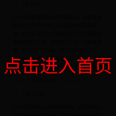
3、《卧龙吟》
作为以竖屏游玩为主的手机游戏，此款游戏
提供的仙侠世界满足了玩家自由探索的想
法，充分扮演好自己喜欢的角色可以帮助你
快速的通过任务。游戏提供了多个副职业角
色，你可以打造兵器、炼丹或者是抄写功
点击进入首页
法，每一个产出的金币都可以实现自由交易
的愿望，相信他们会给您带来不错的收益。
》》》》》#卧龙吟#《《《《《
4、《蜀门手游》
作为高画质的仙侠类手机游戏，此款游戏的
战斗系统成熟且完善，画面具有十分精致的