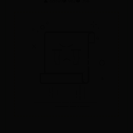
👤 admin
👁️ 982
❤️ 398