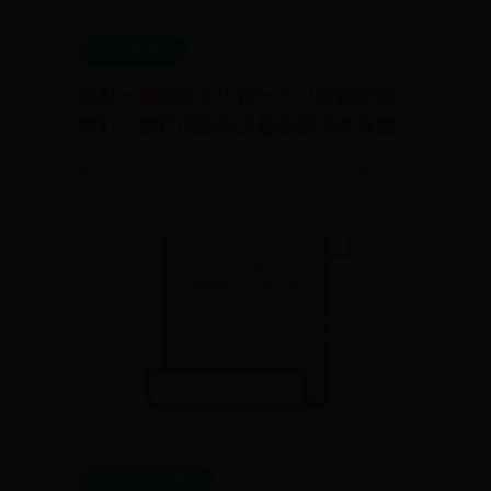
365会被黑吗
筒灯一般间距多少按一个（安装多盏
筒灯，筒灯间距多少最合适大家有建
议分享吗）
📅 07-03
👁️ 2599
365BET现金赌场