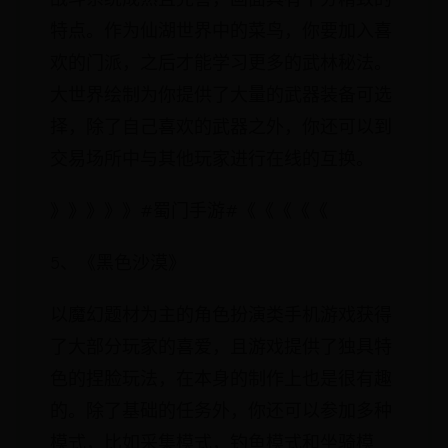
特点。作为仙湖世界中的菜鸟，你要加入喜
欢的门派，之后才能学习更多的武林秘法。
大世界绘制为你提供了大量的武器装备可选
择，除了自己喜欢的武器之外，你还可以到
交易场所中与其他玩家进行在线的互换。
》》》》》#蜀门手游#《《《《《
5、《黑色沙漠》
以魔幻题材为主的角色扮演类手机游戏获得
了大部分玩家的喜爱，且游戏提供了独具特
色的捏脸玩法，在本身的制作上也是很有趣
的。除了基础的任务外，你还可以参加多种
模式，比如采集模式，钓鱼模式和坐骑模