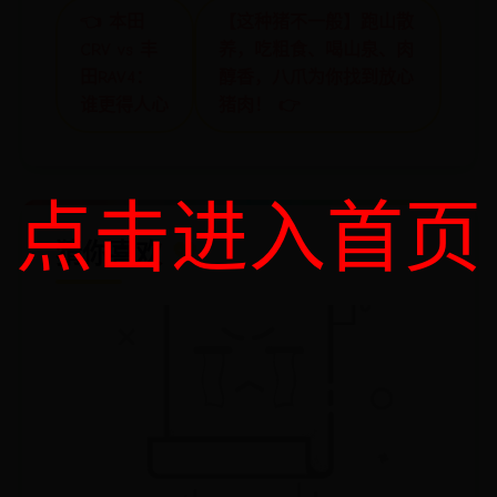
👈 本田
【这种猪不一般】跑山散
CRV vs 丰
养，吃粗食、喝山泉、肉
田RAV4：
醇香，八爪为你找到放心
谁更得人心
猪肉！ 👉
点击进入首页
猜你喜欢
💖