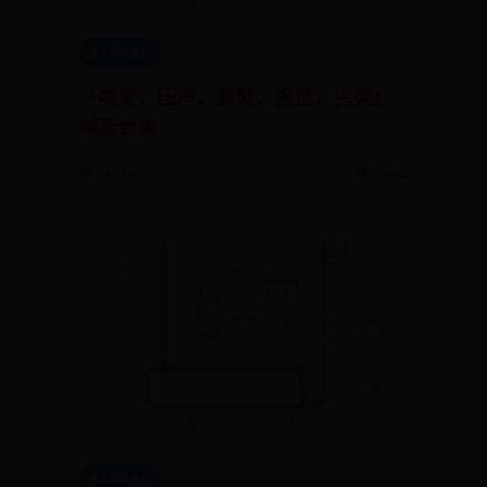
5443655
『喊麦，压声，暴怒，挑音，另类』
喊麦合集
📅 07-10
👁️ 8362
5443655